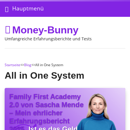
Hauptmenü
Money-Bunny
Umfangreiche Erfahrungsberichte und Tests
Startseite
Blog
All in One System
All in One System
Family First Academy
2.0 von Sascha Mende
– Mein ehrlicher
Erfahrungsbericht
2025.
Ist es das Geld