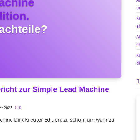
achine
u
ition.
K
achteile?
e
A
e
K
d
richt zur Simple Lead Machine
st 2025
0
chine Dirk Kreuter Edition: zu schön, um wahr zu