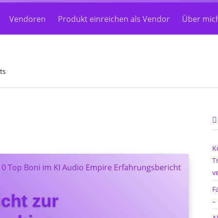
Vendoren
Produkt einreichen als Vendor
Über mic
ts
K
T
v
F
cht zur
–
A