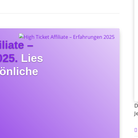
liate –
025.
Lies
sönliche
D
J